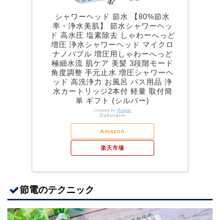
シャワーヘッド 節水 【80%節水
率・浄水美肌】 節水シャワーヘッ
ド 高水圧 塩素除去 しゃわーへっど
増圧 浄水シャワーヘッド マイクロ
ナノバブル 増圧用しゃわーへっど
極細水流 肌ケア 美髪 3段階モード
角度調整 手元止水 増圧シャワーヘ
ッド 高洗浄力 お風呂 バス用品 浄
水カートリッジ2本付 軽量 取付簡
単 ギフト (シルバー)
created by
Rinker
Sakurarin
Amazon
楽天市場
節電のテクニック