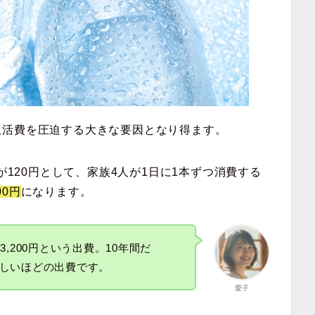
生活費を圧迫する大きな要因となり得ます。
が120円として、家族4人が1日に1本ずつ消費する
00円
になります。
,200円という出費。10年間だ
しいほどの出費です。
愛子