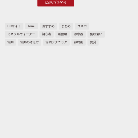
ECサイト
Temu
おすすめ
まとめ
コスパ
ミネラルウォーター
初心者
断捨離
浄水器
無駄遣い
節約
節約の考え方
節約テクニック
節約術
賃貸